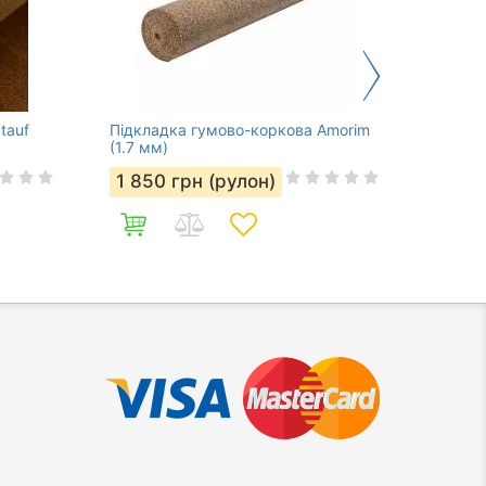
tauf
Підкладка гумово-коркова Amorim
Підкла
(1.7 мм)
36 мм
1 850
грн (рулон)
1 98