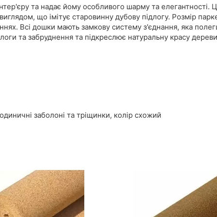
інтер'єру та надає йому особливого шарму та елегантності. 
иглядом, що імітує старовинну дубову підлогу. Розмір парк
нях. Всі дошки мають замкову систему з'єднання, яка полег
ологи та забруднення та підкреслює натуральну красу дереви
 одиничні заболоні та тріщинки, колір схожий