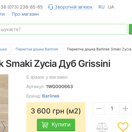
+38 (073) 238-65-65
Зворотній зв'язок
RU
UA
ти
Про магазин
ошка
Паркетна дошка Barlinek
Паркетна дошка Barlinek Smaki Zycia 
 Smaki Zycia Дуб Grissini
Є зразок у магазині
Артикул:
1WG000663
Бренд:
Barlinek
−
+
3 600
грн (м2)
Купити