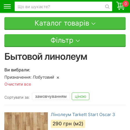
0
Каталог товарів
Фільтр
Бытовой линолеум
Ви вибрали:
Призначення:
Побутовий
Очистити все
замовчуванням
ціною
Сортувати за:
Лінолеум Tarkett Start Oscar 3
290
грн (м2)