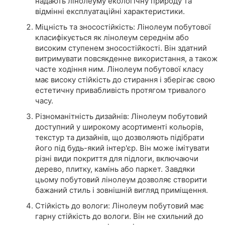
надають лінолеуму екологічну природу та
відмінні експлуатаційні характеристики.
Міцність та зносостійкість: Лінолеум побутової
класифікується як лінолеум середнім або
високим ступенем зносостійкості. Він здатний
витримувати повсякденне використання, а також
часте ходіння ним. Лінолеум побутової класу
має високу стійкість до стирання і зберігає свою
естетичну привабливість протягом тривалого
часу.
Різноманітність дизайнів: Лінолеум побутовий
доступний у широкому асортименті кольорів,
текстур та дизайнів, що дозволяють підібрати
його під будь-який інтер'єр. Він може імітувати
різні види покриття для підлоги, включаючи
дерево, плитку, камінь або паркет. Завдяки
цьому побутовий лінолеум дозволяє створити
бажаний стиль і зовнішній вигляд приміщення.
Стійкість до вологи: Лінолеум побутовий має
гарну стійкість до вологи. Він не схильний до