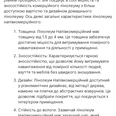
рівнем прохідності. Він поєднує в собі міцність та
зносостійкість комерційного лінолеуму з більш
доступною вартістю та дизайном домашнього
лінолеуму. Ось деякі загальні характеристики лінолеуму
напівкомерційного:
Товщина: Лінолеум Напівкомерційний має
товщину від 1.5 до 4 мм. Ця товщина забезпечує
достатню міцність для витримування помірного
навантаження та діяльності у приміщенні.
Зносостійкість: Характеризується гарною
зносостійкістю, що дозволяє йому витримувати
навантаження від помірної кількості людей,
взуття та меблів без швидкого зношування.
Дизайн: Лінолеум Напівкомерційний доступний
у різноманітних дизайнах, від імітації дерева,
каменю чи плитки до абстрактних візерунків. Це
дозволяє підібрати покриття, що поєднується з
інтер'єром приміщення.
Стійкість до вологи: Зазвичай лінолеум
Напівкомерційний має захисний шар, який