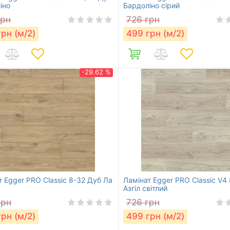
іно
Бардоліно сірий
грн
726
грн
грн (м/2)
499
грн (м/2)
-29.62 %
т Egger PRO Classic 8-32 Дуб Ла
Ламінат Egger PRO Classic V4
Азгіл світлий
грн
726
грн
грн (м/2)
499
грн (м/2)