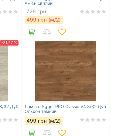
Ам'єн світлий
726
грн
499
грн (м/2)
-31.27 %
 8/32 Дуб
Ламінат Egger PRO Classic V4 8/32 Дуб
Ольхон темний
499
грн (м/2)