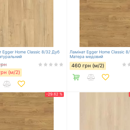
т Egger Home Classic 8/32 Дуб
Ламінат Egger Home Classic 8
атуральний
Матера медовий
грн
460
грн (м/2)
грн (м/2)
-29.62 %