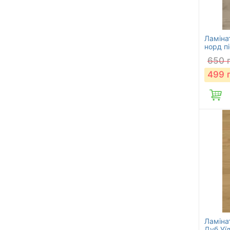
Ламіна
норд п
650
499
Ламінат
Дуб Уї