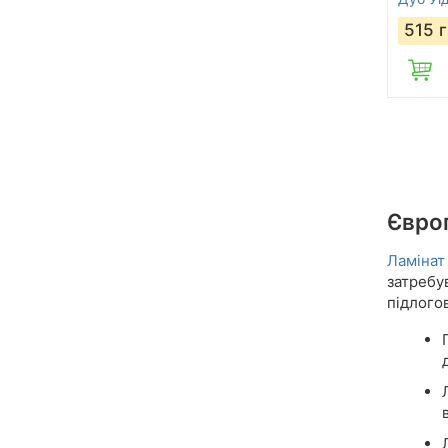
515
г
Європ
Ламінат
затребув
підлого