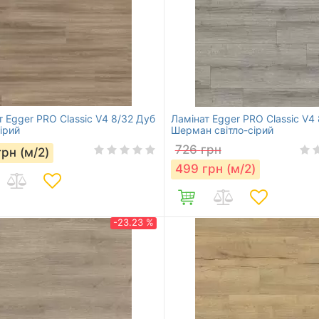
т Egger PRO Classic V4 8/32 Дуб
Ламінат Egger PRO Classic V4
ірий
Шерман світло-сірий
726
грн
грн (м/2)
499
грн (м/2)
-23.23 %