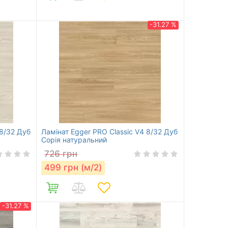
-31.27 %
 8/32 Дуб
Ламінат Egger PRO Classic V4 8/32 Дуб
Сорія натуральний
726
грн
499
грн (м/2)
-31.27 %