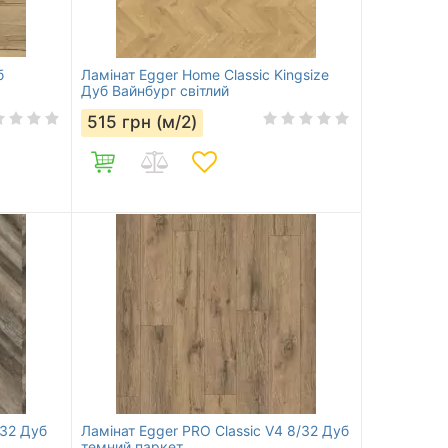
б
Ламінат Egger Home Classic Kingsize
Дуб Вайнбург світлий
515
грн (м/2)
/32 Дуб
Ламінат Egger PRO Classic V4 8/32 Дуб
темний паркет