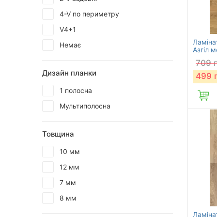
4-V по периметру
V4+1
Ламіна
Немає
Азгіл 
709
Дизайн планки
499
1 полосна
Мультиполосна
Товщина
10 мм
12 мм
7 мм
8 мм
Ламіна