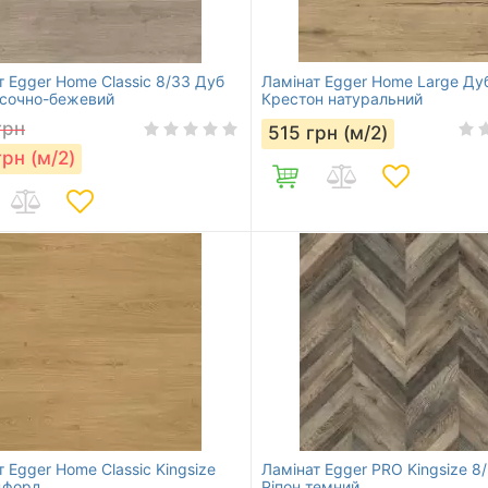
т Egger Home Classic 8/33 Дуб
Ламінат Egger Home Large Ду
ісочно-бежевий
Крестон натуральний
грн
515
грн (м/2)
грн (м/2)
 Egger Home Classic Kingsize
Ламінат Egger PRO Kingsize 8
дфорд
Ріпон темний