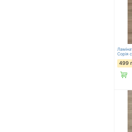
Ламіна
Сорія с
499