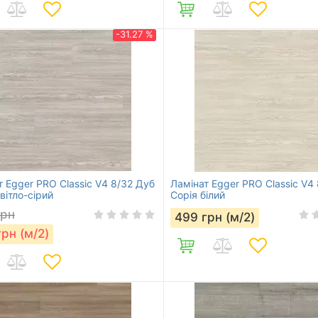
-31.27 %
т Egger PRO Classic V4 8/32 Дуб
Ламінат Egger PRO Classic V4
вітло-сірий
Сорія білий
грн
499
грн (м/2)
грн (м/2)