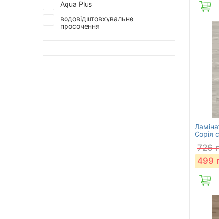
Aqua Plus
водовідштовхувальне
просочення
Ламіна
Сорія с
726
499