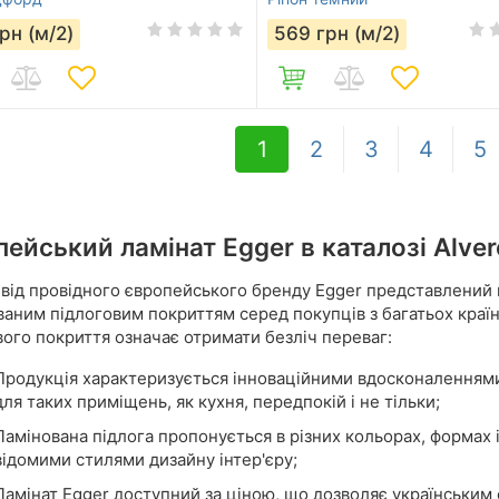
рн (м/2)
569
грн (м/2)
1
2
3
4
5
ейський ламінат Egger в каталозі Alver
від провідного європейського бренду Egger представлений 
аним підлоговим покриттям серед покупців з багатьох країн,
вого покриття означає отримати безліч переваг:
Продукція характеризується інноваційними вдосконаленнями,
для таких приміщень, як кухня, передпокій і не тільки;
Ламінована підлога пропонується в різних кольорах, формах і
відомими стилями дизайну інтер'єру;
Ламінат Egger доступний за ціною, що дозволяє українським