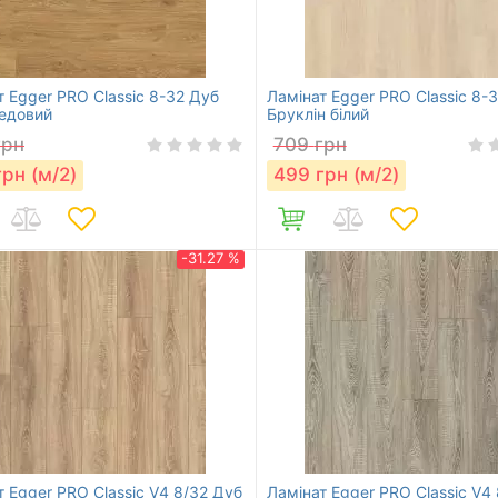
т Egger PRO Classic 8-32 Дуб
Ламінат Egger PRO Classic 8-
медовий
Бруклін білий
грн
709
грн
грн (м/2)
499
грн (м/2)
-31.27 %
т Egger PRO Classic V4 8/32 Дуб
Ламінат Egger PRO Classic V4