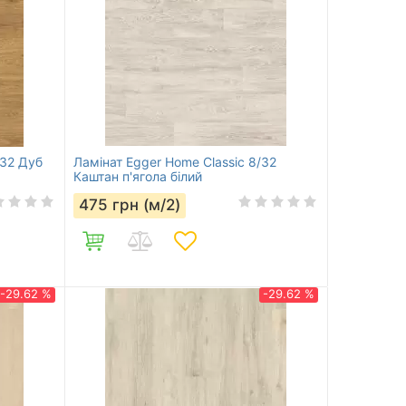
/32 Дуб
Ламінат Egger Home Classic 8/32
Каштан п'ягола білий
475
грн (м/2)
-29.62 %
-29.62 %