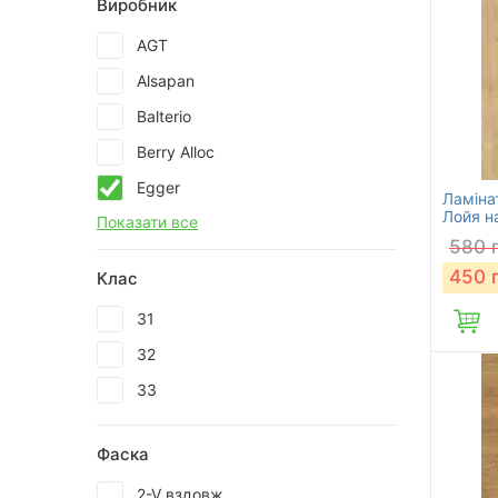
Виробник
AGT
Alsapan
Balterio
Berry Alloc
Egger
Ламіна
Лойя н
Показати все
580
450
Клас
31
32
33
Фаска
2-V вздовж