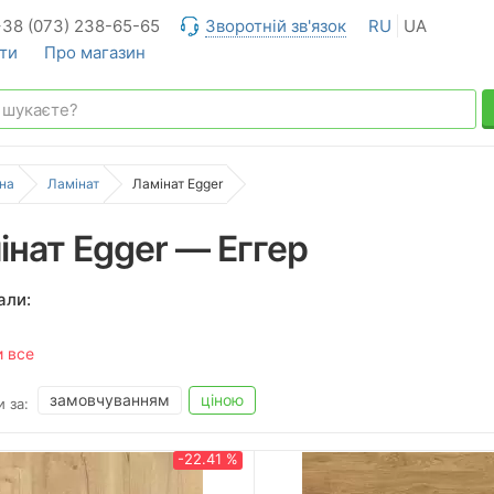
+38 (073) 238-65-65
Зворотній зв'язок
RU
UA
ти
Про магазин
на
Ламінат
Ламінат Egger
інат Egger — Еггер
али:
и все
замовчуванням
ціною
 за:
-22.41 %