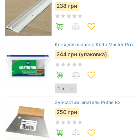
238
грн
Клей для шпалер Kiilto Master Pro
244
грн (упаковка)
Зубчастий шпатель Pufas B2
250
грн