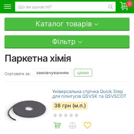
0
Каталог товарів
Фільтр
Паркетна хімія
замовчуванням
ціною
Сортувати за:
Універсальна стрічка Quick Step
для плінтусів QSVSK та QSVSCOT
38
грн (м.п.)