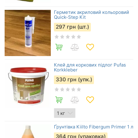
Герметик акриловий кольоровий
Quick-Step Kit
297
грн (шт.)
Клей для коркових підлог Pufas
Korkkleber
330
грн (упк.)
Ґрунтівка Kiilto Fibergum Primer 1 л
364
грн (упаковка)