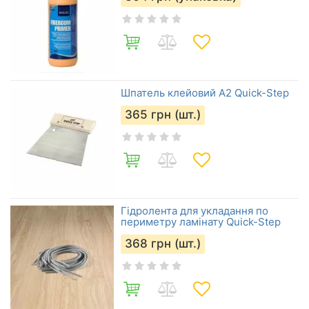
Шпатель клейовий А2 Quick-Step
365
грн (шт.)
Гідролента для укладання по
периметру ламінату Quick-Step
368
грн (шт.)