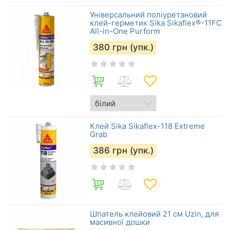
Універсальний поліуретановий
клей-герметик Sika Sikaflex®-11FC
All-in-One Purform
380
грн (упк.)
Клей Sika Sikaflex-118 Extreme
Grab
386
грн (упк.)
Шпатель клейовий 21 см Uzin, для
масивної дошки