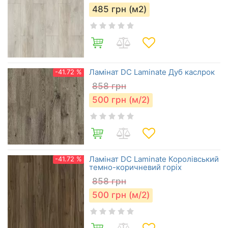
485
грн (м2)
Ламінат DC Laminate Дуб каслрок
-41.72 %
858
грн
500
грн (м/2)
Ламінат DC Laminate Королівський
-41.72 %
темно-коричневий горіх
858
грн
500
грн (м/2)