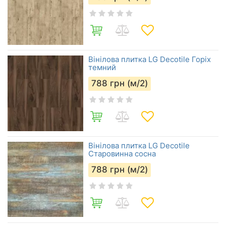
Вінілова плитка LG Decotile Горіх
темний
788
грн (м/2)
Вінілова плитка LG Decotile
Старовинна сосна
788
грн (м/2)