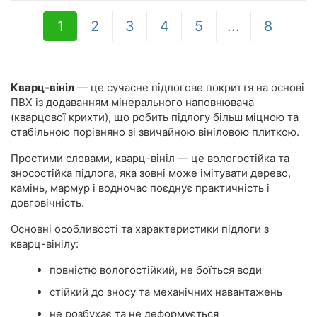
1
2
3
4
5
...
8
Кварц-вініл
— це сучасне підлогове покриття на основі
ПВХ із додаванням мінерального наповнювача
(кварцової крихти), що робить підлогу більш міцною та
стабільною порівняно зі звичайною вініловою плиткою.
Простими словами, кварц-вініл — це вологостійка та
зносостійка підлога, яка зовні може імітувати дерево,
камінь, мармур і водночас поєднує практичність і
довговічність.
Основні особливості та характеристики підлоги з
кварц-вінілу:
повністю вологостійкий, не боїться води
стійкий до зносу та механічних навантажень
не розбухає та не деформується