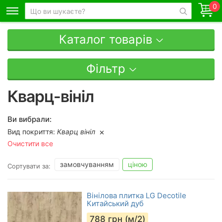
0
Каталог товарів
Фільтр
Кварц-вініл
Ви вибрали:
Вид покриття:
Кварц вініл
Очистити все
замовчуванням
ціною
Сортувати за:
Вінілова плитка LG Decotile
Китайський дуб
788
грн (м/2)