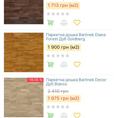
1 713
грн (м2)
Паркетна дошка Barlinek Diana
Forest Дуб Goldberg
1 900
грн (м2)
Паркетна дошка Barlinek Decor
-18.05 %
Дуб Bianco
2 410
грн
1 975
грн (м2)