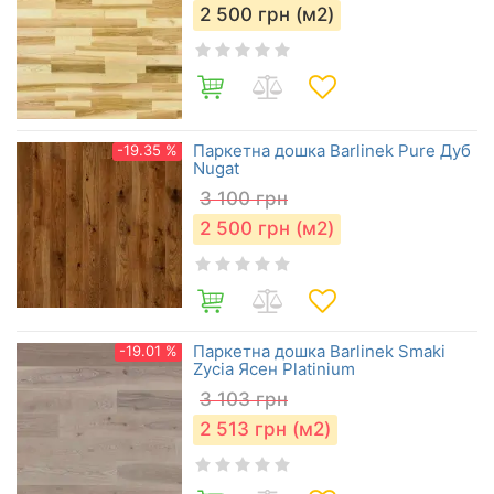
2 500
грн (м2)
Паркетна дошка Barlinek Pure Дуб
-19.35 %
Nugat
3 100
грн
2 500
грн (м2)
Паркетна дошка Barlinek Smaki
-19.01 %
Zycia Ясен Platinium
3 103
грн
2 513
грн (м2)