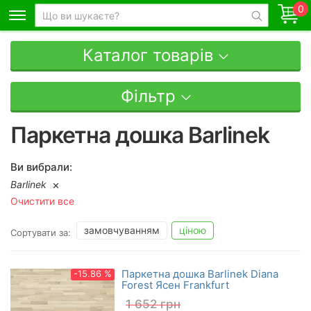
0
Каталог товарів
Фільтр
Паркетна дошка Barlinek
Ви вибрали:
Barlinek
Очистити все
замовчуванням
ціною
Сортувати за:
Паркетна дошка Barlinek Diana
-15.86 %
Forest Ясен Frankfurt
1 652
грн