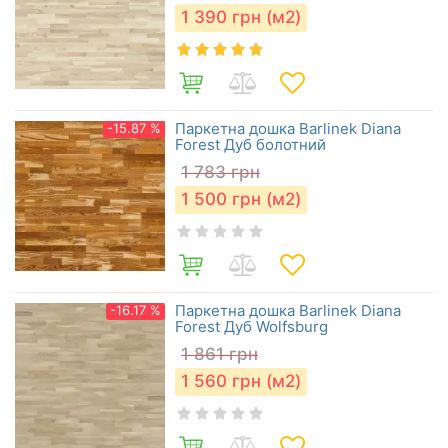
1 390
грн (м2)
Паркетна дошка Barlinek Diana
-15.87 %
Forest Дуб болотний
1 783
грн
1 500
грн (м2)
Паркетна дошка Barlinek Diana
-16.17 %
Forest Дуб Wolfsburg
1 861
грн
1 560
грн (м2)