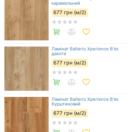
карамельний
677
грн (м/2)
Ламінат Balterio Xperience В'яз
дакота
677
грн (м/2)
Ламінат Balterio Xperience В'яз
бурштиновий
677
грн (м/2)