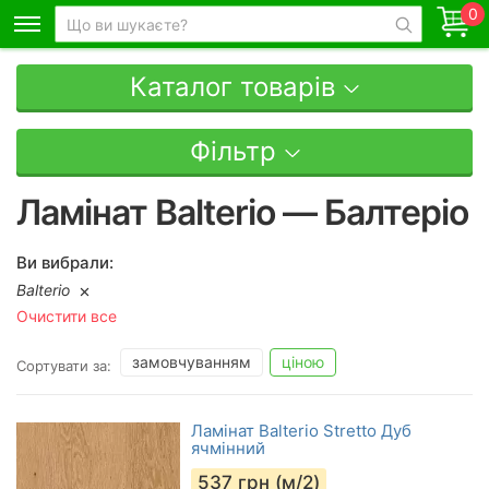
0
Каталог товарів
Фільтр
Ламінат Balterio — Балтеріо
Ви вибрали:
Balterio
Очистити все
замовчуванням
ціною
Сортувати за:
Ламінат Balterio Stretto Дуб
ячмінний
537
грн (м/2)