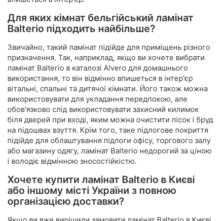
Для яких кімнат бельгійський ламінат
Balterio підходить найбільше?
Звичайно, такий ламінат підійде для приміщень різного
призначення. Так, наприклад, якщо ви хочете вибрати
ламінат Balterio в каталозі Alvero для домашнього
використання, то він відмінно впишеться в інтер'єр
вітальні, спальні та дитячої кімнати. Його також можна
використовувати для укладання передпокою, але
обов'язково слід використовувати захисний килимок
біля дверей при вході, яким можна очистити пісок і бруд
на підошвах взуття. Крім того, таке підлогове покриття
підійде для облаштування підлоги офісу, торгового залу
або магазину одягу, ламінат Balterio недорогий за ціною
і володіє відмінною зносостійкістю.
Хочете купити ламінат Balterio в Києві
або іншому місті України з повною
організацією доставки?
Якщо ви вже вирішили замовити ламінат Balterio в Києві,