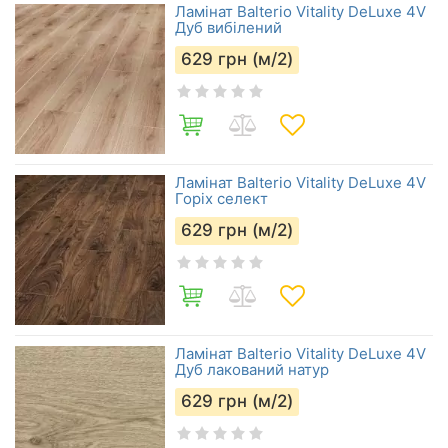
Ламінат Balterio Vitality DeLuxe 4V
Дуб вибілений
629
грн (м/2)
Ламінат Balterio Vitality DeLuxe 4V
Горіх селект
629
грн (м/2)
Ламінат Balterio Vitality DeLuxe 4V
Дуб лакований натур
629
грн (м/2)