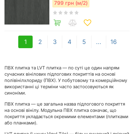
799
грн (м/2)
1
2
3
4
5
...
16
ПВХ плитка та LVT плитка
— по суті це один напрям
сучасних вінілових підлогових покриттів на основі
полівінілхлориду (ПВХ). У побутовому та комерційному
використанні ці терміни часто застосовуються як
синоніми.
ПВХ плитка
— це загальна назва підлогового покриття
на основі вінілу.
Модульна ПВХ плитка
означає, що
покриття укладається окремими елементами (плитками
або планками).
LVT плитка (Luxury Vinyl Tile)
— більш сучасний і якісний