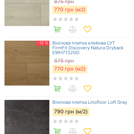
875
грн
770
грн (м2)
Вінілова плитка клейова LVT
-12 %
FirmFit Discovery Natura Dryback
EWH7132GD
875
грн
770
грн (м2)
Вінілова плитка Linofloor Loft Gray
790
грн (м/2)