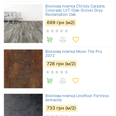
Вінілова плитка Christy Carpets
Colorado LVT (Oak Grove) Grey
Reclamation Oak
699
грн (м2)
Вінілова плитка Moon Tile Pro
2072
728
грн (м/2)
Вінілова плитка Linofloor Fortress
Antracite
733
грн (м/2)