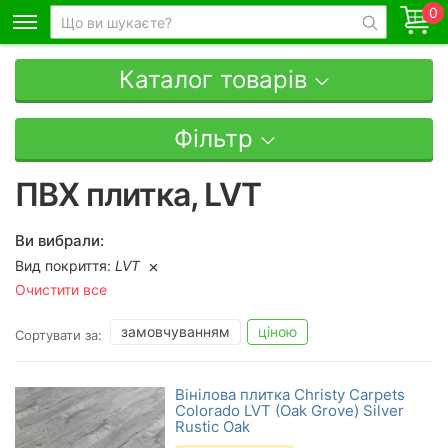
0
Каталог товарів
Фільтр
ПВХ плитка, LVT
Ви вибрали:
Вид покриття:
LVT
Очистити все
замовчуванням
ціною
Сортувати за:
Вінілова плитка Christy Carpets
Colorado LVT (Oak Grove) Silver
Rustic Oak