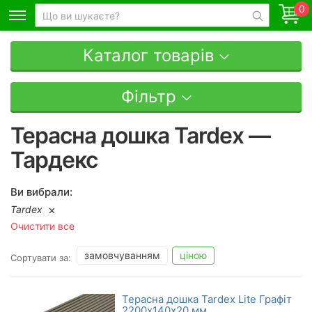
0
Каталог товарів
Фільтр
Терасна дошка Tardex —
Тардекс
Ви вибрали:
Tardex
Очистити все
замовчуванням
ціною
Сортувати за:
Терасна дошка Tardex Lite Графіт
2200х140х20 мм