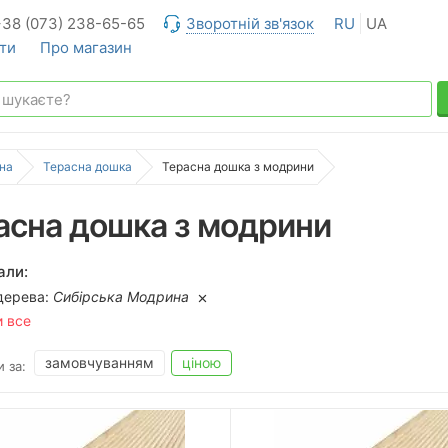
+38 (073) 238-65-65
Зворотній зв'язок
RU
UA
ти
Про магазин
на
Терасна дошка
Терасна дошка з модрини
асна дошка з модрини
али:
дерева:
Сибірська Модрина
и все
замовчуванням
ціною
 за: