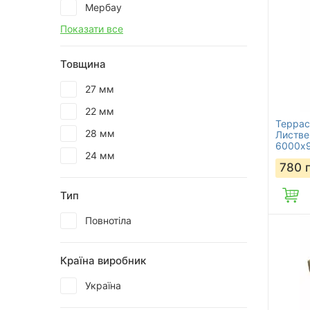
Мербау
Показати все
Товщина
27 мм
22 мм
Террас
28 мм
Листве
6000х
24 мм
780
Тип
Повнотіла
Країна виробник
Україна