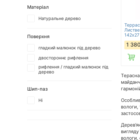
Матеріал
Натуральне дерево
Террас
Листве
142х27
Поверхня
1 38
гладкий малюнок під дерево
двостороннє рифлення
рифлення / гладкий малюнок під
дерево
Терасна
майданч
гармоні
Шип-паз
Особлив
Ні
вологи,
застосо
Дерев’я
вигляду
вологи, 