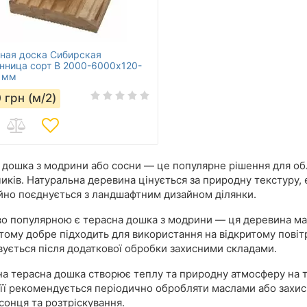
ная доска Сибирская
нница сорт В 2000-6000х120-
 мм
0
грн (м/2)
 дошка з модрини або сосни — це популярне рішення для обл
иків. Натуральна деревина цінується за природну текстуру, 
йно поєднується з ландшафтним дизайном ділянки.
о популярною є терасна дошка з модрини — ця деревина має 
 тому добре підходить для використання на відкритому повітр
вується після додаткової обробки захисними складами.
на терасна дошка створює теплу та природну атмосферу на т
 її рекомендується періодично обробляти маслами або захи
сонця та розтріскування.