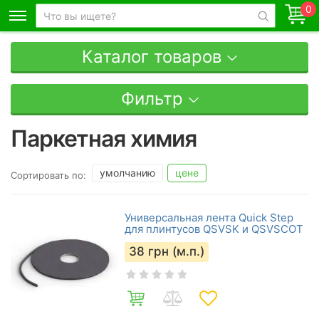
0
Каталог товаров
Фильтр
Паркетная химия
умолчанию
цене
Сортировать по:
Универсальная лента Quick Step
для плинтусов QSVSK и QSVSCOT
38
грн (м.п.)