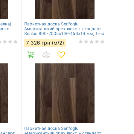
 елка)
Паркетная доска Serifoglu
люкс +
Американский орех люкс + стандарт
Seriloc 800-2005х146-156х14 мм, 1-но
полосная
7 326
грн (м/2)
Паркетная доска Serifoglu
тандарт
Американский орех люкс + стандарт,