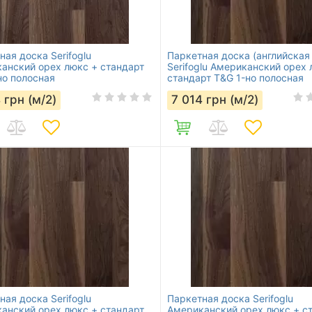
ная доска Serifoglu
Паркетная доска (английская
анский орех люкс + стандарт
Serifoglu Американский орех 
но полосная
стандарт T&G 1-но полосная
4
грн (м/2)
7 014
грн (м/2)
ная доска Serifoglu
Паркетная доска Serifoglu
анский орех люкс + стандарт,
Американский орех люкс + с