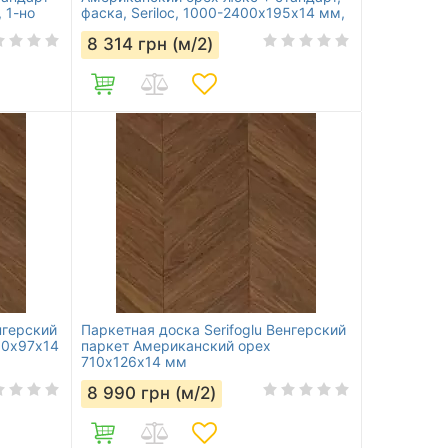
 1-но
фаска, Seriloc, 1000-2400х195х14 мм,
1-но полосная
8 314
грн (м/2)
нгерский
Паркетная доска Serifoglu Венгерский
10х97х14
паркет Aмериканский орех
710х126х14 мм
8 990
грн (м/2)