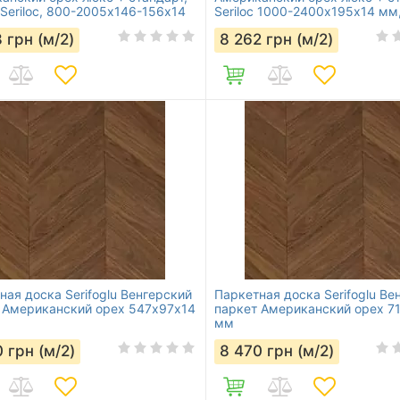
 Seriloc, 800-2005х146-156х14
Seriloc 1000-2400х195х14 мм,
но полосная
полосная
8
грн (м/2)
8 262
грн (м/2)
ная доска Serifoglu Венгерский
Паркетная доска Serifoglu Ве
 Aмериканский орех 547х97х14
паркет Aмериканский орех 7
мм
0
грн (м/2)
8 470
грн (м/2)