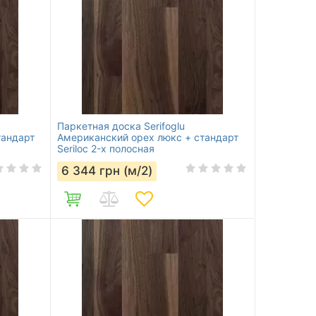
Паркетная доска Serifoglu
тандарт
Американский орех люкс + стандарт
Seriloc 2-х полосная
6 344
грн (м/2)