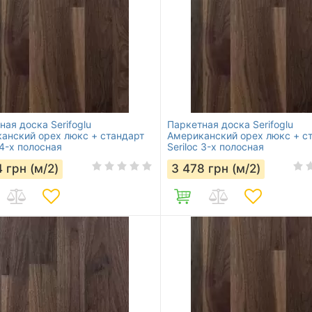
ная доска Serifoglu
Паркетная доска Serifoglu
анский орех люкс + стандарт
Американский орех люкс + с
 4-х полосная
Seriloc 3-х полосная
4
грн (м/2)
3 478
грн (м/2)