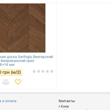
ная доска Serifoglu Венгерский
 Aмериканский орех
26x14 мм
0
грн (м/2)
 и оплата
Контакты
я
г.Киев