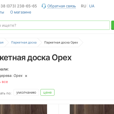
+38 (073) 238-65-65
Обратная связь
RU
UA
ты
О магазине
ая
Паркетная доска
Паркетная доска Орех
кетная доска Орех
али:
дерева:
Орех
ь все
умолчанию
цене
ать по: