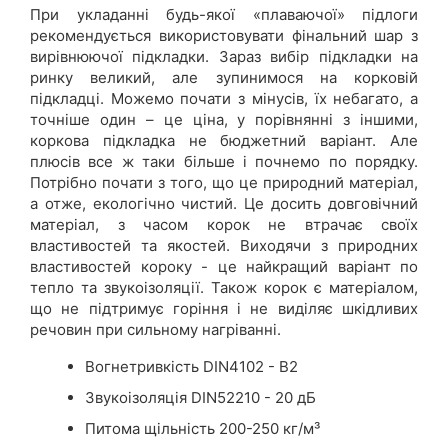
При укладанні будь-якої «плаваючої» підлоги
рекомендується використовувати фінальний шар з
вирівнюючої підкладки. Зараз вибір підкладки на
ринку великий, але зупинимося на корковій
підкладці. Можемо почати з мінусів, їх небагато, а
точніше один – це ціна, у порівнянні з іншими,
коркова підкладка не бюджетний варіант. Але
плюсів все ж таки більше і почнемо по порядку.
Потрібно почати з того, що це природний матеріал,
а отже, екологічно чистий. Це досить довговічний
матеріал, з часом корок не втрачає своїх
властивостей та якостей. Виходячи з природних
властивостей короку - це найкращий варіант по
тепло та звукоізоляції. Також корок є матеріалом,
що не підтримує горіння і не виділяє шкідливих
речовин при сильному нагріванні.
Вогнетривкість DIN4102 - В2
Звукоізоляція DIN52210 - 20 дБ
Питома щільність 200-250 кг/м³