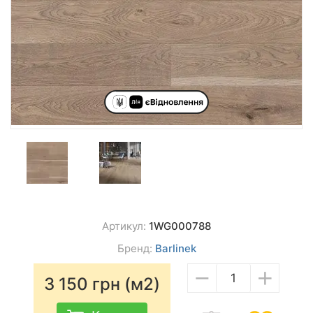
Артикул:
1WG000788
Бренд:
Barlinek
−
+
3 150
грн (м2)