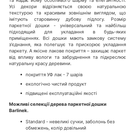
та надає йому особливого шарму та елегантності.
Усі декори відрізняється своєю натуральною
текстурою та красивим зовнішнім виглядом, що
імітують старовинну дубову підлогу. Розмір
паркетної дошки - універсальний та найбільш
підходящий для укладання в будь-яких
приміщеннях. Всі дошки мають замкову систему
з'єднання, яка полегшує та прискорює укладання
паркету. А якісне лакове покриття – захищає паркет
від впливу вологи та забруднення та підкреслює
натуральну красу деревини.
покриття УФ лак - 7 шарів
екологічно чистий продукт
підвищені експлуатаційні якості
Можливі селекції дерева паркетної дошки
Barlinek.
Standard - невеликі сучки, заболонь без
обмежень, колір довільний