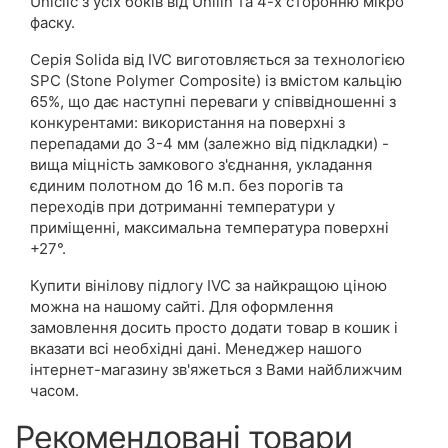
Uniclic з усіх боків від Unilin та 4-х сторонню мікро
фаску.
Серія Solida від IVC виготовляється за технологією
SPC (Stone Polymer Composite) із вмістом кальцію
65%, що дає наступні переваги у співвідношенні з
конкурентами: використання на поверхні з
перепадами до 3-4 мм (залежно від підкладки) -
вища міцність замкового з'єднання, укладання
єдиним полотном до 16 м.п. без порогів та
переходів при дотриманні температури у
приміщенні, максимальна температура поверхні
+27°.
Купити вінілову підлогу IVC за найкращою ціною
можна на нашому сайті. Для оформлення
замовлення досить просто додати товар в кошик і
вказати всі необхідні дані. Менеджер нашого
інтернет-магазину зв'яжеться з Вами найближчим
часом.
Рекомендовані товари