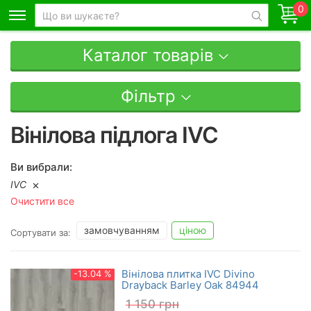
0
Каталог товарів
Фільтр
Вінілова підлога IVC
Ви вибрали:
IVC
Очистити все
замовчуванням
ціною
Сортувати за:
Вінілова плитка IVC Divino
-13.04 %
Drayback Barley Oak 84944
1 150
грн