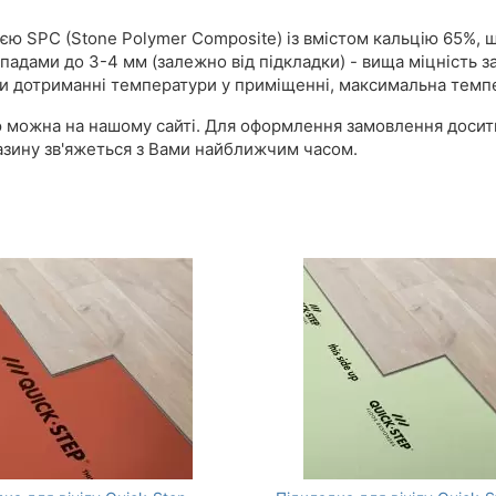
гією SPC (Stone Polymer Composite) із вмістом кальцію 65%, щ
падами до 3-4 мм (залежно від підкладки) - вища міцність з
при дотриманні температури у приміщенні, максимальна темпе
ю можна на нашому сайті. Для оформлення замовлення досить 
азину зв'яжеться з Вами найближчим часом.