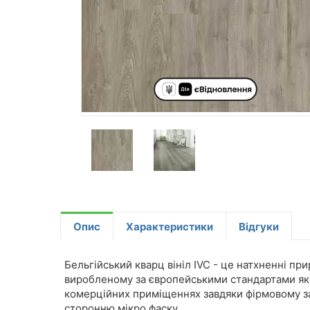
Опис
Характеристики
Відгуки
Бельгійський кварц вініл IVC - це натхненні пр
виробленому за європейськими стандартами якос
комерційних приміщеннях завдяки фірмовому захи
сторонню мікро фаску.