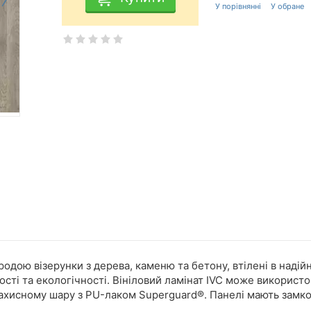
иродою візерунки з дерева, каменю та бетону, втілені в наді
ті та екологічності. Вініловий ламінат IVC може використов
сному шару з PU-лаком Superguard®. Панелі мають замкове з'