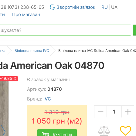
+38 (073) 238-65-65
Зворотній зв'язок
RU
UA
ти
Про магазин
тка
Вінілова плитка IVC
Вінілова плитка IVC Solida American Oak 0
ida American Oak 04870
-19.85 %
Є зразок у магазині
Артикул:
04870
Бренд:
IVC
−
+
1 310
грн
1 050
грн (м2)
Купити