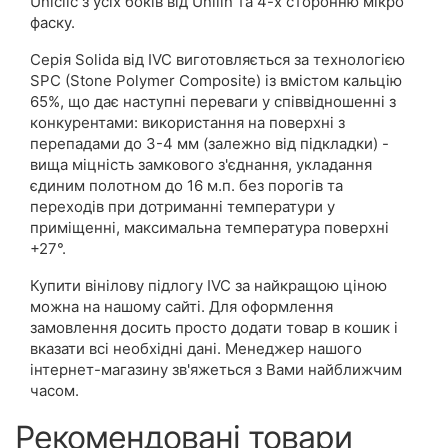
Uniclic з усіх боків від Unilin та 4-х сторонню мікро
фаску.
Серія Solida від IVC виготовляється за технологією
SPC (Stone Polymer Composite) із вмістом кальцію
65%, що дає наступні переваги у співвідношенні з
конкурентами: використання на поверхні з
перепадами до 3-4 мм (залежно від підкладки) -
вища міцність замкового з'єднання, укладання
єдиним полотном до 16 м.п. без порогів та
переходів при дотриманні температури у
приміщенні, максимальна температура поверхні
+27°.
Купити вінілову підлогу IVC за найкращою ціною
можна на нашому сайті. Для оформлення
замовлення досить просто додати товар в кошик і
вказати всі необхідні дані. Менеджер нашого
інтернет-магазину зв'яжеться з Вами найближчим
часом.
Рекомендовані товари