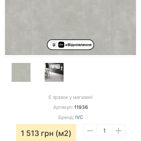
Є зразок у магазині
Артикул:
11936
Бренд:
IVC
−
+
1 513
грн (м2)