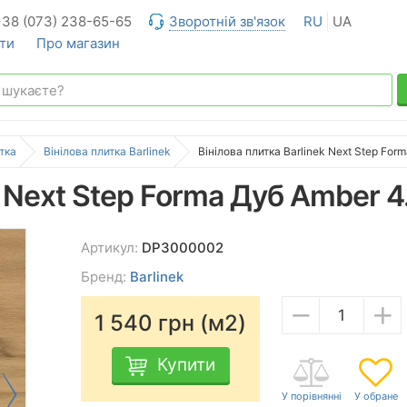
+38 (073) 238-65-65
Зворотній зв'язок
RU
UA
ти
Про магазин
тка
Вінілова плитка Barlinek
Вінілова плитка Barlinek Next Step For
k Next Step Forma Дуб Amber 4
Артикул:
DP3000002
Бренд:
Barlinek
−
+
1 540
грн (м2)
Купити