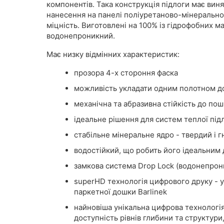
компонентів. Така конструкція підлоги має вин
нанесення на панелі поліуретаново-мінеральног
міцність. Виготовлені на 100% із гідрофобних ма
водонепроникний.
Має низку відмінних характеристик:
прозора 4-х стороння фаска
можливість укладати одним полотном д
механічна та абразивна стійкість до по
ідеальне рішення для систем теплої під
стабільне мінеральне ядро ​​- твердий і 
водостійкий, що робить його ідеальним д
замкова система Drop Lock (водонепрони
superHD технологія цифрового друку - 
паркетної дошки Barlinek
найновіша унікальна цифрова технологія
доступність рівнів глибини та структур