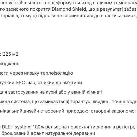
яткову стабільність і не деформується під впливом температ
о захисного покриття Diamond Shield, що в результаті забе
теріалів, тому ці підлоги не сприйнятливі до вологи, а замок
о 225 м2
шкоджень
логи через низьку теплоізоляцію
гнучкий SPC шар, стійкий до вм'ятини
ля застосування на кухні або у ванній кімнаті
кна система, що замикається) гарантує швидке і точне з'єд
унікальний дизайн створений природою, створені за допомог
 DLE+ system: 100% рельєфна поверхня тиснення в регістрі
и, брошований ефект натуральної деревини