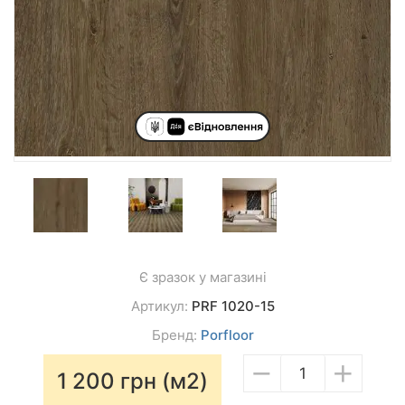
Є зразок у магазині
Артикул:
PRF 1020-15
Бренд:
Porfloor
−
+
1 200
грн (м2)