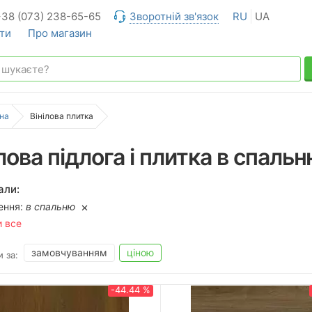
+38 (073) 238-65-65
Зворотній зв'язок
RU
UA
ти
Про магазин
на
Вінілова плитка
лова підлога і плитка в спаль
али:
ення:
в спальню
и все
замовчуванням
ціною
 за:
-44.44 %