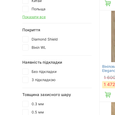
Китай
Польща
Показати все
Покриття
Diamond Shield
Вініл WL
Наявність підкладки
Вінілов
Eleganc
Без підкладки
1 60
З підкладкою
1 472
Товщина захисного шару
0.3 мм
0.5 мм