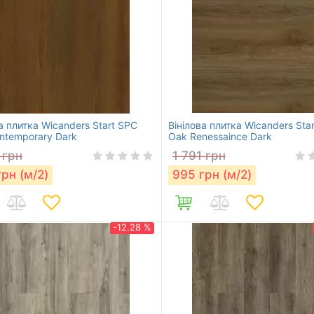
а плитка Wicanders Start SPC
Вінілова плитка Wicanders Sta
ntemporary Dark
Oak Renessaince Dark
грн
1 791
грн
грн (м/2)
995
грн (м/2)
-12.28 %