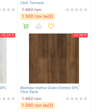
Click Tormund
1 482
грн
1 300
грн (м/2)
-12.28 %
-12.28 %
 SPC
Вінілова плитка Grabo Domino SPC
Click Eleria
1 482
грн
1 300
грн (м/2)