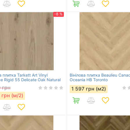
-8 %
а плитка Tarkett Art Vinyl
Вінілова плитка Beaulieu Cana
e Rigid 55 Delicate Oak Natural
Oceania HB Toronto
0
грн
1 597
грн (м2)
грн (м/2)