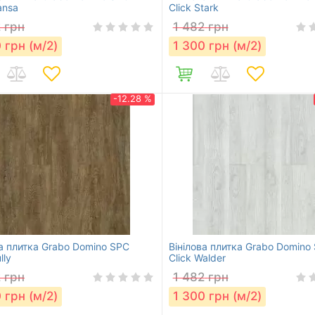
ansa
Click Stark
2
грн
1 482
грн
0
грн (м/2)
1 300
грн (м/2)
-12.28 %
ва плитка Grabo Domino SPC
Вінілова плитка Grabo Domino
lly
Click Walder
2
грн
1 482
грн
0
грн (м/2)
1 300
грн (м/2)