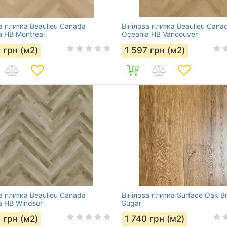
а плитка Beaulieu Canada
Вінілова плитка Beaulieu Cana
a HB Montreal
Oceania HB Vancouver
7
грн (м2)
1 597
грн (м2)
а плитка Beaulieu Canada
Вінілова плитка Surface Oak B
a HB Windsor
Sugar
7
грн (м2)
1 740
грн (м2)