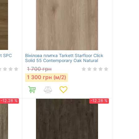
rt SPC
Вінілова плитка Tarkett Starfloor Click
Solid 55 Contemporary Oak Natural
1 700
грн
1 300
грн (м/2)
-12.28 %
-12.28 %