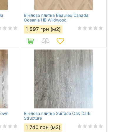
da
Вінілова плитка Beaulieu Canada
Oceania HB Wildwood
1 597
грн (м2)
rown
Вінілова плитка Surface Oak Dark
Structure
1 740
грн (м2)