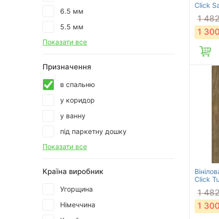
Click S
6.5 мм
1 48
5.5 мм
1 30
Показати все
Призначення
в спальню
у коридор
у ванну
під паркетну дошку
Показати все
Країна виробник
Вініло
Click Tu
Угорщина
1 48
Німеччина
1 30