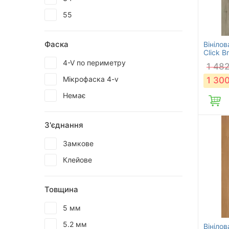
55
Фаска
Вініло
Click B
4-V по периметру
1 48
Мікрофаска 4-v
1 30
Немає
З'єднання
Замкове
Клейове
Товщина
5 мм
5.2 мм
Вініло