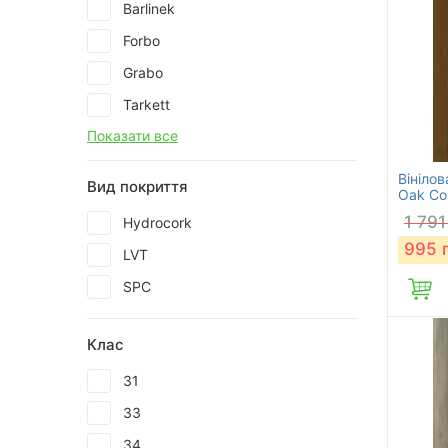
Barlinek
Forbo
Grabo
Tarkett
Показати все
Вінілов
Вид покриття
Oak Co
1 791
Hydrocork
995
LVT
SPC
Клас
31
33
34