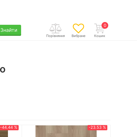
0
Знайти
Порівняння
Вибране
Кошик
ню
-44.44 %
-23.53 %