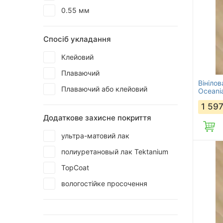
0.55 мм
Спосіб укладання
Клейовий
Плаваючий
Вінілов
Плаваючий або клейовий
Oceania
1 59
Додаткове захисне покриття
ультра-матовий лак
полиуретановый лак Tektanium
TopCoat
вологостійке просочення