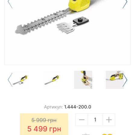
Артикул:
1.444-200.0
−
+
5 999
грн
5 499
грн