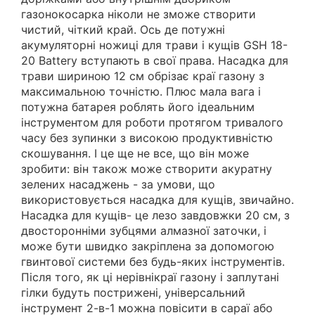
газонокосарка ніколи не зможе створити
чистий, чіткий край. Ось де потужні
акумуляторні ножиці для трави і кущів GSH 18-
20 Battery вступають в свої права. Насадка для
трави шириною 12 см обрізає краї газону з
максимальною точністю. Плюс мала вага і
потужна батарея роблять його ідеальним
інструментом для роботи протягом тривалого
часу без зупинки з високою продуктивністю
скошування. І це ще не все, що він може
зробити: він також може створити акуратну
зелених насаджень - за умови, що
використовується насадка для кущів, звичайно.
Насадка для кущів- це лезо завдовжки 20 см, з
двосторонніми зубцями алмазної заточки, і
може бути швидко закріплена за допомогою
гвинтової системи без будь-яких інструментів.
Після того, як ці нерівнікраї газону і заплутані
гілки будуть пострижені, універсальний
інструмент 2-в-1 можна повісити в сараї або