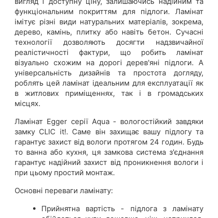
вигляд і доступну ціну, залишаючись надійним та
функціональним покриттям для підлоги. Ламінат
імітує різні види натуральних матеріалів, зокрема,
дерево, камінь, плитку або навіть бетон. Сучасні
технології дозволяють досягти надзвичайної
реалістичності фактури, що робить ламінат
візуально схожим на дорогі дерев'яні підлоги. А
універсальність дизайнів та простота догляду,
роблять цей ламінат ідеальним для експлуатації як
в житлових приміщеннях, так і в громадських
місцях.
Ламінат Egger серії Aqua - вологостійкий завдяки
замку CLIC it!. Саме він захищає вашу підлогу та
гарантує захист від вологи протягом 24 годин. Будь
то ванна або кухня, ця замкова система з'єднання
гарантує надійний захист від проникнення вологи і
при цьому простий монтаж.
Основні переваги ламінату:
Прийнятна вартість - підлога з ламінату