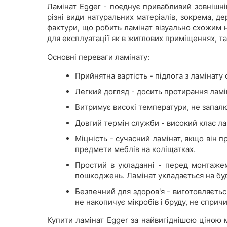
Ламінат Egger - поєднує привабливий зовнішні
різні види натуральних матеріалів, зокрема, д
фактури, що робить ламінат візуально схожим н
для експлуатації як в житлових приміщеннях, та
Основні переваги ламінату:
Прийнятна вартість - підлога з ламінату
Легкий догляд - досить протирання лам
Витримує високі температури, не запалю
Довгий термін служби - високий клас ла
Міцність - сучасний ламінат, якщо він 
предмети меблів на коліщатках.
Простий в укладанні - перед монтажем
пошкоджень. Ламінат укладається на бу
Безпечний для здоров'я - виготовляєтьс
не накопичує мікробів і бруду, не сприч
Купити ламінат Egger за найвигіднішою ціною 