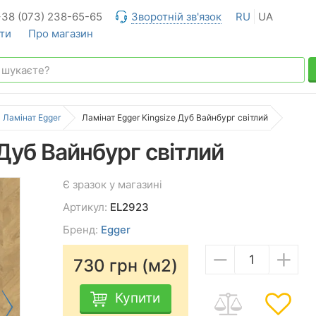
+38 (073) 238-65-65
Зворотній зв'язок
RU
UA
ти
Про магазин
Ламінат Egger
Ламінат Egger Kingsize Дуб Вайнбург світлий
 Дуб Вайнбург світлий
Є зразок у магазині
Артикул:
EL2923
Бренд:
Egger
−
+
730
грн (м2)
Купити