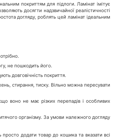
нальним покриттям для підлоги. Ламінат імітує
дозволяють досягти надзвичайної реалістичності
ростота догляду, роблять цей ламінат ідеальним
отрібно.
огу, не пошкодить його.
ують довговічність покриття.
жень, стирання, тиску. Вільно можна пересувати
що воно не має різких перепадів і особливих
 дитячого організму. За умови належного догляду
 просто додати товар до кошика та вказати всі