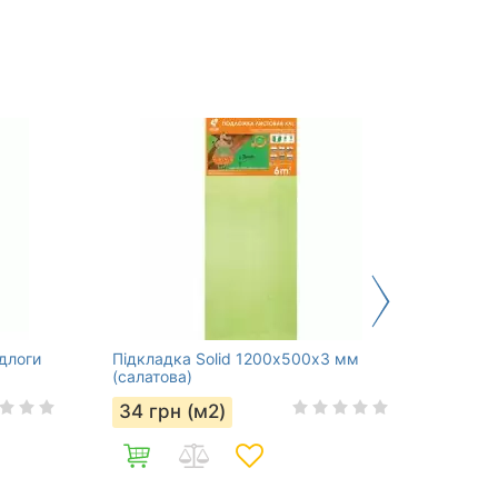
ідлоги
Підкладка Solid 1200х500х3 мм
Підкла
(салатова)
34
г
34
грн (м2)