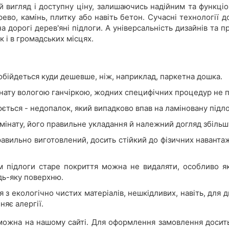
й вигляд і доступну ціну, залишаючись надійним та функціо
ерево, камінь, плитку або навіть бетон. Сучасні технології 
а дорогі дерев'яні підлоги. А універсальність дизайнів та п
к і в громадських місцях.
 обійдеться куди дешевше, ніж, наприклад, паркетна дошка.
інату вологою ганчіркою, жодних специфічних процедур не п
ється - недопалок, який випадково впав на ламіновану підл
мінату, його правильне укладання й належний догляд збільш
правильно виготовлений, досить стійкий до фізичних наванта
 підлоги старе покриття можна не видаляти, особливо як
дь-яку поверхню.
я з екологічно чистих матеріалів, нешкідливих, навіть, для
иняє алергії.
можна на нашому сайті. Для оформлення замовлення досить