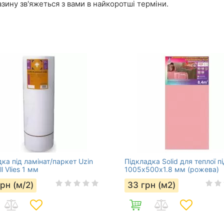
зину зв'яжеться з вами в найкоротші терміни.
ка під ламінат/паркет Uzin
Підкладка Solid для теплої п
ll Vlies 1 мм
1005х500х1.8 мм (рожева)
грн (м/2)
33
грн (м2)