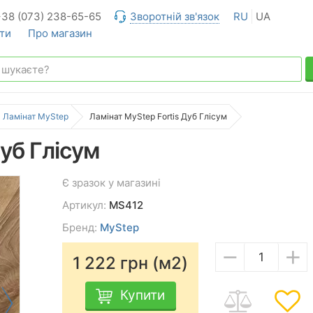
+38 (073) 238-65-65
Зворотній зв'язок
RU
UA
ти
Про магазин
Ламінат MyStep
Ламінат MyStep Fortis Дуб Глісум
Дуб Глісум
Є зразок у магазині
Артикул:
MS412
Бренд:
MyStep
−
+
1 222
грн (м2)
Купити