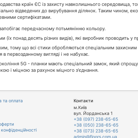
нодавства країн ЄС із захисту навколишнього середовища, т
ціально відведених до вирубування ділянок. Таким чином, ек
певними сертифікатами.
 запобігає передчасному потьмянінню кольору.
и (їх понад десять різних видів), які виробник проводить у п
йким, тому що всі стики обробляються спеціальним захисним 
 в первозданному вигляді і не набухає.
окоління 5G - планки мають спеціальний замок, який спрощу
кою і міцною за рахунок міцного з'єднання.
 та оплата
Контакти
м.Київ
вул. Йорданська 1
+38 (097) 238-65-65
оферти
+38 (050) 238-65-65
 конфіденційності
+38 (073) 238-65-65
admin@floors.com.ua