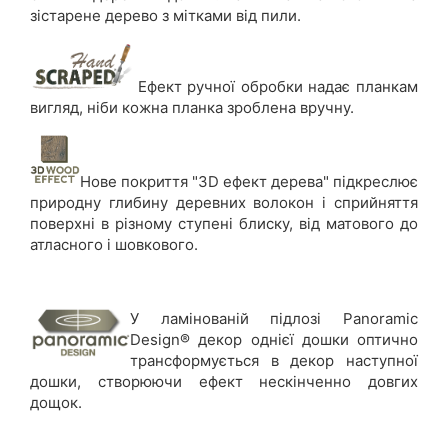
зістарене дерево з мітками від пили.
Ефект ручної обробки надає планкам
вигляд, ніби кожна планка зроблена вручну.
Нове покриття "3D ефект дерева" підкреслює
природну глибину деревних волокон і сприйняття
поверхні в різному ступені блиску, від матового до
атласного і шовкового.
У ламінованій підлозі Panoramic
Design® декор однієї дошки оптично
трансформується в декор наступної
дошки, створюючи ефект нескінченно довгих
дощок.