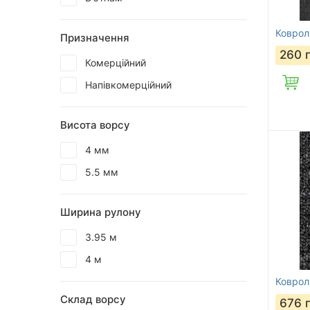
Коврол
Призначення
260
Комерційний
Напівкомерційний
Висота ворсу
4 мм
5.5 мм
Ширина рулону
3.95 м
4 м
Коврол
Склад ворсу
676