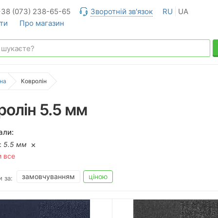
+38 (073) 238-65-65
Зворотній зв'язок
RU
UA
ти
Про магазин
на
Ковролін
ролін 5.5 мм
али:
:
5.5 мм
и все
замовчуванням
ціною
 за: