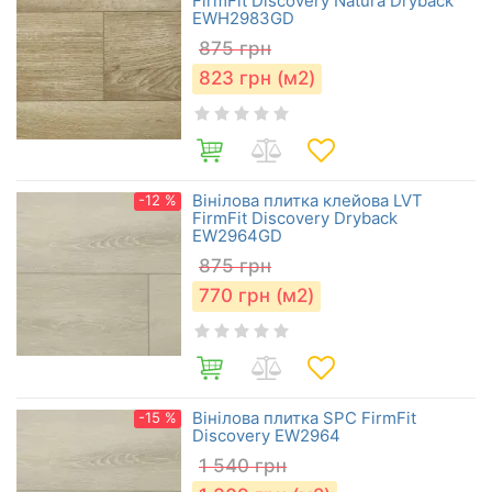
FirmFit Discovery Natura Dryback
EWH2983GD
875
грн
823
грн (м2)
Вінілова плитка клейова LVT
-12 %
FirmFit Discovery Dryback
EW2964GD
875
грн
770
грн (м2)
Вінілова плитка SPC FirmFit
-15 %
Discovery EW2964
1 540
грн