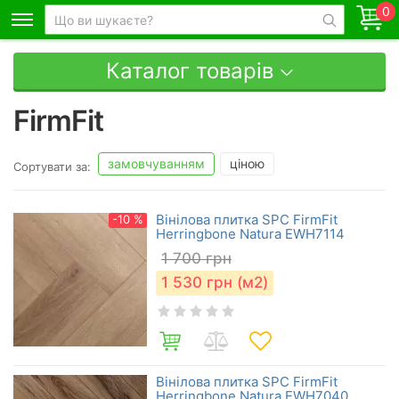
0
Каталог товарів
FirmFit
замовчуванням
ціною
Сортувати за:
Вінілова плитка SPC FirmFit
-10 %
Herringbone Natura EWH7114
1 700
грн
1 530
грн (м2)
Вінілова плитка SPC FirmFit
Herringbone Natura EWH7040