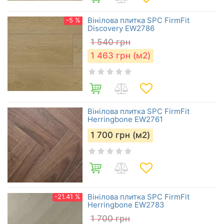
Вінілова плитка SPC FirmFit
-5 %
Discovery EW2786
1 540
грн
1 463
грн (м2)
Вінілова плитка SPC FirmFit
Herringbone EW2761
1 700
грн (м2)
Вінілова плитка SPC FirmFit
-21.41 %
Herringbone EW2783
1 700
грн