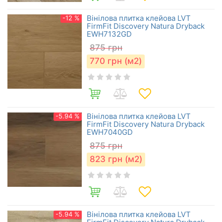
Вінілова плитка клейова LVT
-12 %
FirmFit Discovery Natura Dryback
EWH7132GD
875
грн
770
грн (м2)
Вінілова плитка клейова LVT
-5.94 %
FirmFit Discovery Natura Dryback
EWH7040GD
875
грн
823
грн (м2)
Вінілова плитка клейова LVT
-5.94 %