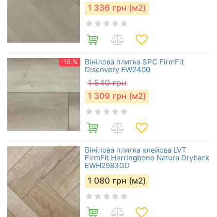
1 336
грн (м2)
Вінілова плитка SPC FirmFit
-15 %
Discovery EW2400
1 540
грн
1 309
грн (м2)
Вінілова плитка клейова LVT
FirmFit Herringbone Natura Dryback
EWH2983GD
1 080
грн (м2)