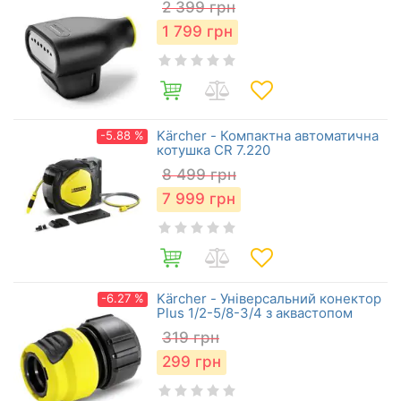
2 399
грн
1 799
грн
Kärcher - Компактна автоматична
-5.88 %
котушка CR 7.220
8 499
грн
7 999
грн
Kärcher - Універсальний конектор
-6.27 %
Plus 1/2-5/8-3/4 з аквастопом
319
грн
299
грн