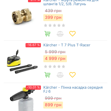
шлангів 1/2, 5/8. Латунь
439
грн
399
грн
Kärcher - T 7 Plus T-Racer
-16.67 %
5 999
грн
4 999
грн
Kärcher - Пінна насадка середня
-10.01 %
FJ 6
999
грн
899
грн