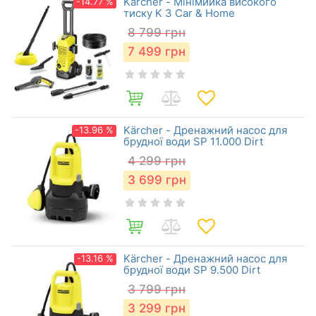
Kärcher - Мінімийка високого
-14.77 %
тиску K 3 Car & Home
8 799
грн
7 499
грн
Kärcher - Дренажний насос для
-13.96 %
брудної води SP 11.000 Dirt
4 299
грн
3 699
грн
Kärcher - Дренажний насос для
-13.16 %
брудної води SP 9.500 Dirt
3 799
грн
3 299
грн