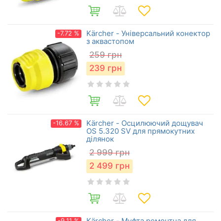
Kärcher - Універсальний конектор
-7.72 %
з аквастопом
259
грн
239
грн
Kärcher - Осцилюючий дощувач
-16.67 %
OS 5.320 SV для прямокутних
ділянок
2 999
грн
2 499
грн
Kärcher - Муфта ремонтна для
-9.11 %