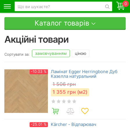
0
Каталог товарів
Акційні товари
замовчуванням
ціною
Сортувати за:
Ламінат Egger Herringbone Дуб
-10.03 %
Казелла натуральний
1 506
грн
1 355
грн (м2)
Kärcher - Відпарювач
-25.01 %