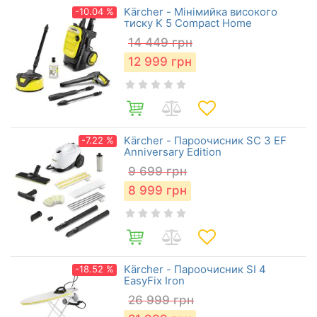
Kärcher - Мінімийка високого
-10.04 %
тиску K 5 Compact Home
14 449
грн
12 999
грн
Kärcher - Пароочисник SC 3 EF
-7.22 %
Anniversary Edition
9 699
грн
8 999
грн
Kärcher - Пароочисник SI 4
-18.52 %
EasyFix Iron
26 999
грн