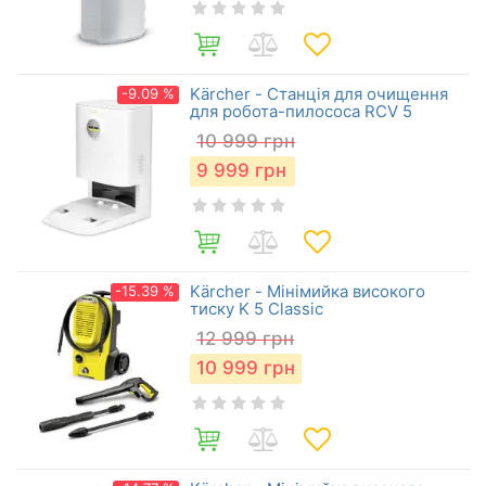
Kärcher - Станція для очищення
-9.09 %
для робота-пилососа RCV 5
10 999
грн
9 999
грн
Kärcher - Мінімийка високого
-15.39 %
тиску K 5 Classic
12 999
грн
10 999
грн