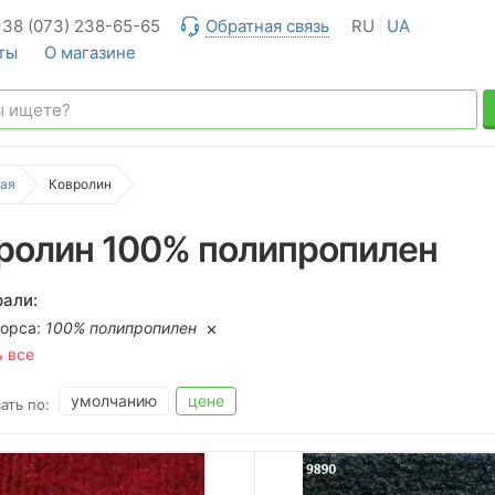
+38 (073) 238-65-65
Обратная связь
RU
UA
ты
О магазине
ая
Ковролин
ролин 100% полипропилен
али:
ворса:
100% полипропилен
ь все
умолчанию
цене
ать по: