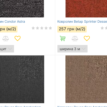
ин Condor Astra
Ковролин Betap Sprinter Desse
грн (м/2)
257
грн (м/2)