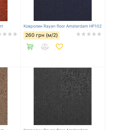
rt
Ковролин Rayan floor Amsterdam HP102
260
грн (м/2)