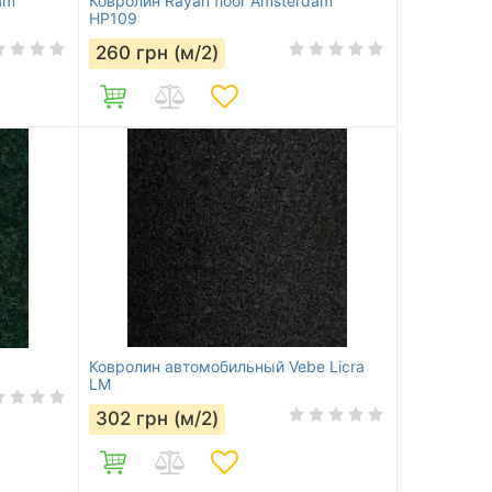
am
Ковролин Rayan floor Amsterdam
HP109
260
грн (м/2)
Ковролин автомобильный Vebe Licra
LM
302
грн (м/2)