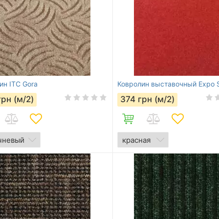
ин ITC Gora
Ковролин выставочный Expo S
грн (м/2)
374
грн (м/2)