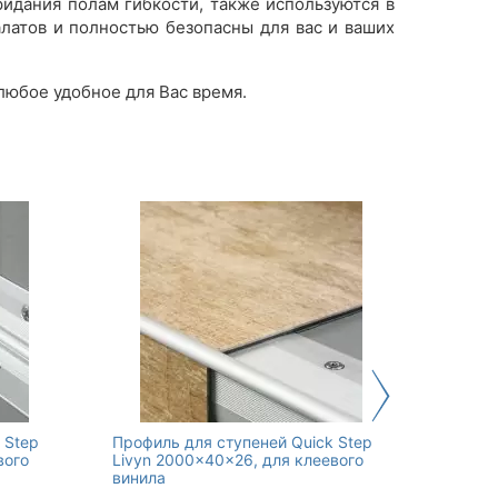
идания полам гибкости, также используются в
алатов и полностью безопасны для вас и ваших
любое удобное для Вас время.
 Step
Профиль для ступеней Quick Step
Шпател
вого
Livyn 2000x40x26, для клеевого
парке
винила
290