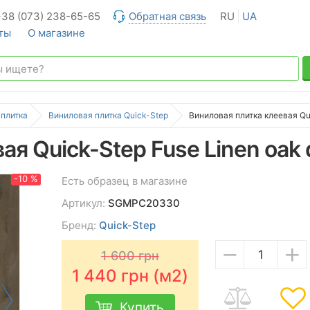
+38 (073) 238-65-65
Обратная связь
RU
UA
ты
О магазине
 плитка
Виниловая плитка Quick-Step
Виниловая плитка клеевая Qui
ая Quick-Step Fuse Linen oak 
-10 %
Есть образец в магазине
Артикул:
SGMPC20330
Бренд:
Quick-Step
−
+
1 600
грн
1 440
грн (м2)
Купить