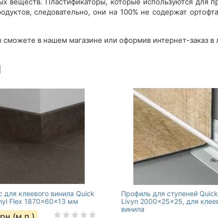
ых веществ. Пластификаторы, которые используются для пр
одуктов, следовательно, они на 100% не содержат ортофт
ы сможете в нашем магазине или оформив интернет-заказ в 
ы
с для клеевого винила Quick
Профиль для ступеней Quick
inyl Flex 1870x60x13 мм
Livyn 2000x25x25, для клее
винила
рн (м.п.)