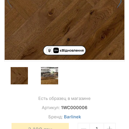
Есть образец в магазине
Артикул:
1WC000006
Бренд:
Barlinek
−
+