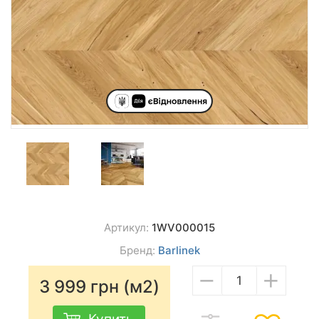
Артикул:
1WV000015
Бренд:
Barlinek
−
+
3 999
грн (м2)