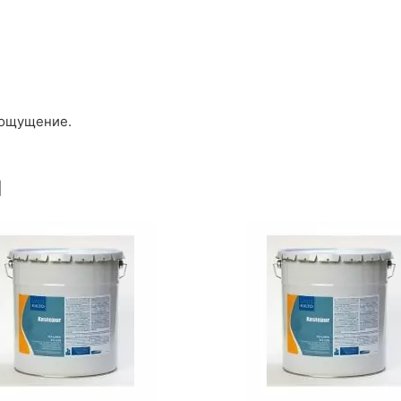
 ощущение.
ы