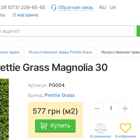
+38 (073) 238-65-65
Обратная связь
RU
UA
ты
О магазине
нная трава
Искусственная трава Prettie Grass
Искусственная трава
ttie Grass Magnolia 30
Артикул:
PG004
Бренд:
Prettie Grass
−
+
577
грн (м2)
Купить