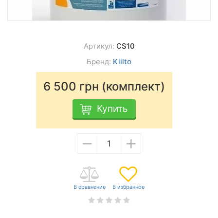
Артикул:
CS10
Бренд:
Kiilto
6 500
грн (комплект)
Купить
−
+