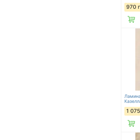
970
Ламина
Казелл
1 07