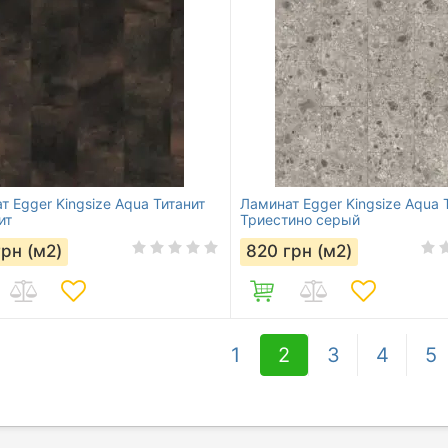
т Egger Kingsize Aqua Титанит
Ламинат Egger Kingsize Aqua
ит
Триестино серый
грн (м2)
820
грн (м2)
1
2
3
4
5