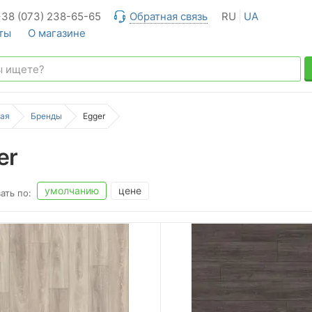
+38 (073) 238-65-65
Обратная связь
RU
UA
ты
О магазине
ая
Бренды
Egger
er
умолчанию
цене
ать по: