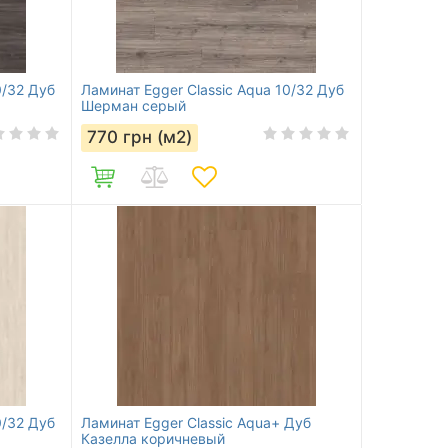
0/32 Дуб
Ламинат Egger Classic Aqua 10/32 Дуб
Шерман серый
770
грн (м2)
0/32 Дуб
Ламинат Egger Classic Aqua+ Дуб
Казелла коричневый