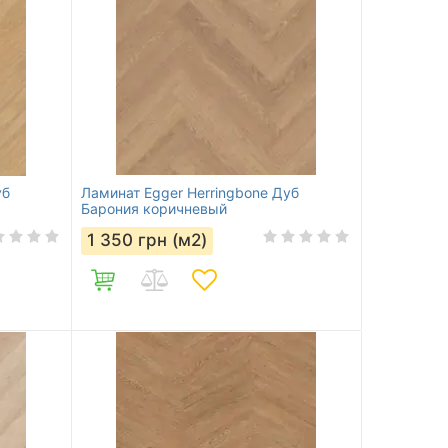
уб
Ламинат Egger Herringbone Дуб
Барония коричневый
1 350
грн (м2)