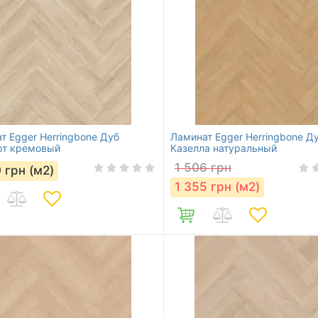
т Egger Herringbone Дуб
Ламинат Egger Herringbone Д
рт кремовый
Казелла натуральный
1 506
грн
0
грн (м2)
1 355
грн (м2)