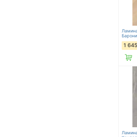
Ламина
Барони
1 64
Ламина