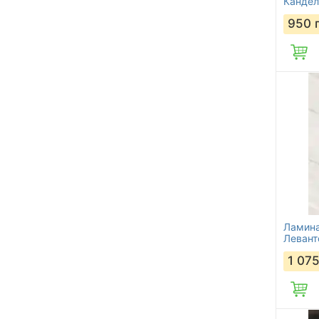
Кандел
950
Ламина
Левант
1 07