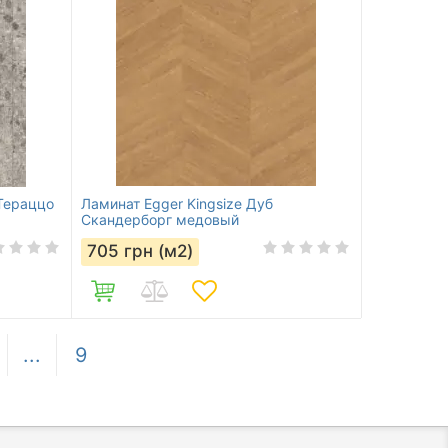
 Тераццо
Ламинат Egger Kingsize Дуб
Скандерборг медовый
705
грн (м2)
...
9