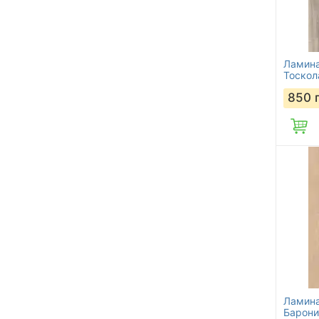
Ламина
Тоскол
850
Ламина
Барони