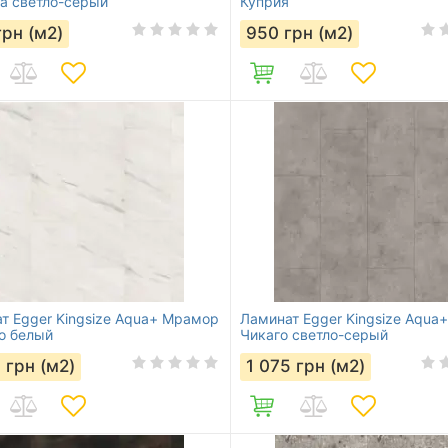
а светло-серый
Куприя
грн (м2)
950
грн (м2)
т Egger Kingsize Aqua+ Мрамор
Ламинат Egger Kingsize Aqua+
о белый
Чикаго светло-серый
5
грн (м2)
1 075
грн (м2)