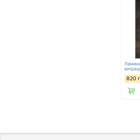
Ламина
антрац
820