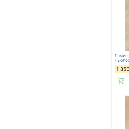
Ламина
Ньюпо
1 35