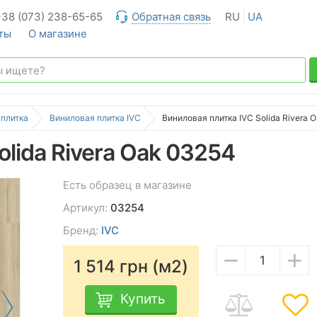
+38 (073) 238-65-65
Обратная связь
RU
UA
ты
О магазине
 плитка
Виниловая плитка IVC
Виниловая плитка IVC Solida Rivera 
olida Rivera Oak 03254
Есть образец в магазине
Артикул:
03254
Бренд:
IVC
−
+
1 514
грн (м2)
Купить