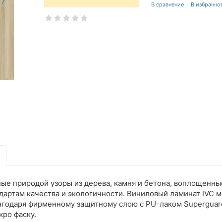
нные природой узоры из дерева, камня и бетона, воплощенн
артам качества и экологичности. Виниловый ламинат IVC м
агодаря фирменному защитному слою с PU-лаком Superguard
кро фаску.