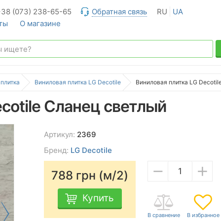
+38 (073) 238-65-65
Обратная связь
RU
UA
ты
О магазине
 плитка
Виниловая плитка LG Decotile
Виниловая плитка LG Decotil
cotile Сланец светлый
Артикул:
2369
Бренд:
LG Decotile
−
+
788
грн (м/2)
Купить