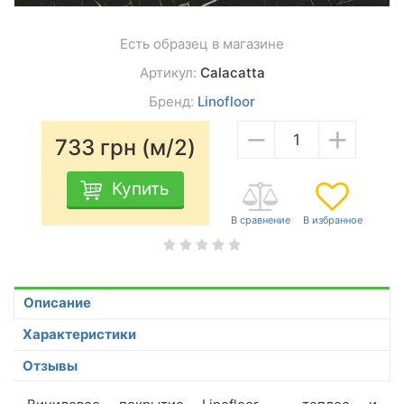
Есть образец в магазине
Артикул:
Calacatta
Бренд:
Linofloor
−
+
733
грн (м/2)
Купить
Описание
Характеристики
Отзывы