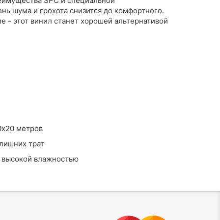
реимущества SPC и специальной
нь шума и грохота снизится до комфортного.
е - этот винил станет хорошей альтернативой
 20х20 метров
 нет лишних трат
 с высокой влажностью