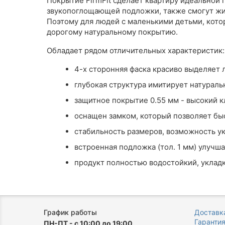
Покрытие FirmFit сделает квартиру идеальной
звукопоглощающей подложки, также смогут живу
Поэтому для людей с маленькими детьми, кото
дорогому натуральному покрытию.
Обладает рядом отличительных характерис
4-х сторонняя фаска красиво выделя
глубокая структура имитирует нату
защитное покрытие 0.55 мм - высокий
оснащен замком, который позволяет б
cтабильность размеров, возможность у
встроенная подложка (тол. 1 мм) улу
продукт полностью водостойкий, уклад
График работы
Доставка
Гаранти
ПН-ПТ - с 10:00 до 19:00