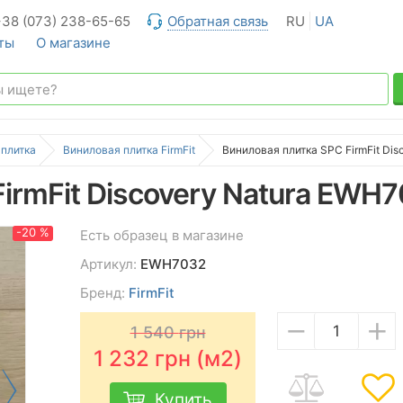
+38 (073) 238-65-65
Обратная связь
RU
UA
ты
О магазине
 плитка
Виниловая плитка FirmFit
Виниловая плитка SPC FirmFit Di
irmFit Discovery Natura EWH
-20 %
Есть образец в магазине
Артикул:
EWH7032
Бренд:
FirmFit
−
+
1 540
грн
1 232
грн (м2)
Купить