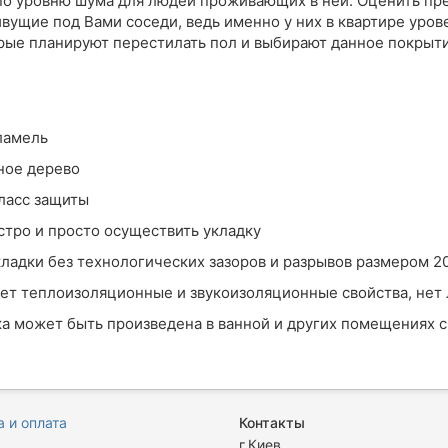
 по уровню шума для людей проживающих в ней. Оценить п
щие под Вами соседи, ведь именно у них в квартире урове
рые планируют перестилать пол и выбирают данное покрыти
тик:
ет ламель
ральное дерево
 класс защиты
ыстро и просто осуществить укладку
кладки без технологических зазоров и разрывов размером
чшает теплоизоляционные и звукоизоляционные свойства,
ка может быть произведена в ванной и других помещениях
 и оплата
Контакты
я
г.Киев