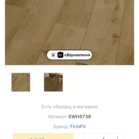
Есть образец в магазине
Артикул:
EWH5736
Бренд:
FirmFit
−
+