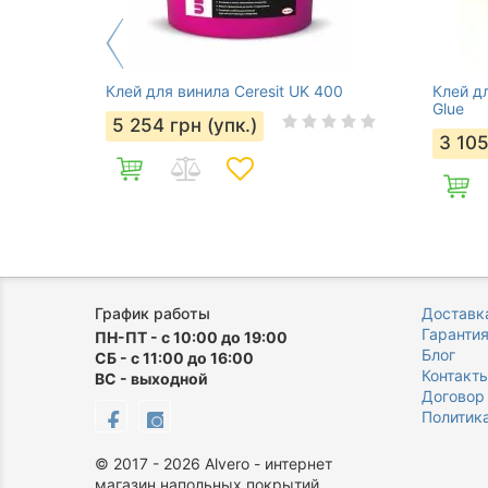
Клей для винила Ceresit UK 400
Клей дл
Glue
5 254
грн (упк.)
3 10
График работы
Доставка
Гаранти
ПН-ПТ - с 10:00 до 19:00
Блог
СБ - с 11:00 до 16:00
Контакт
ВС - выходной
Договор
Политик
©
2017 - 2026
Alvero - интернет
магазин напольных покрытий