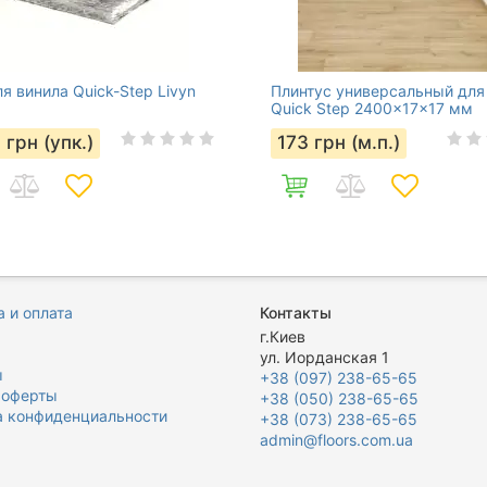
я винила Quick-Step Livyn
Плинтус универсальный для
Quick Step 2400x17x17 мм
5
грн (упк.)
173
грн (м.п.)
 и оплата
Контакты
я
г.Киев
ул. Иорданская 1
ы
+38 (097) 238-65-65
 оферты
+38 (050) 238-65-65
а конфиденциальности
+38 (073) 238-65-65
admin@floors.com.ua