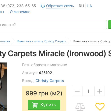
+38 (073) 238-65-65
Обратная связь
RU
UA
ты
О магазине
 плитка
Виниловая плитка Christy Carpets
Виниловая плитка Christy 
y Carpets Miracle (Ironwood) 
Есть образец в магазине
Артикул:
425102
Бренд:
Christy Carpets
−
+
999
грн (м2)
Купить