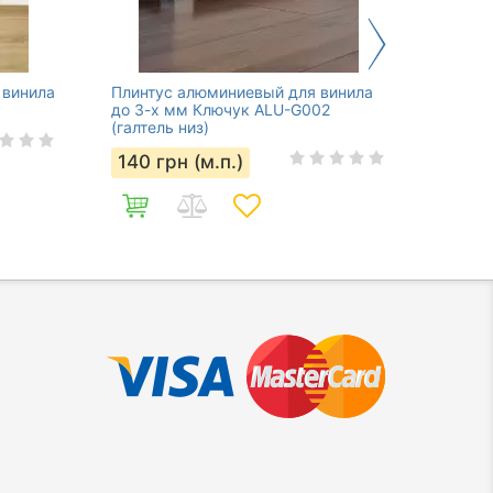
 винила
Плинтус алюминиевый для винила
Плинту
до 3-х мм Ключук ALU-G002
Quick
(галтель низ)
271
г
140
грн (м.п.)