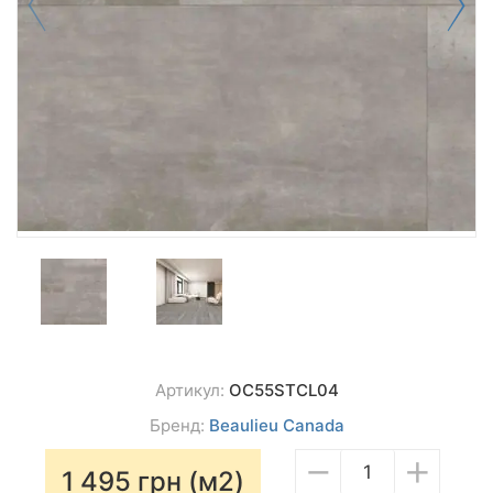
Артикул:
OC55STCL04
Бренд:
Beaulieu Canada
−
+
1 495
грн (м2)