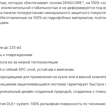
тью, которую обеспечивает основа DENSCORE™, на 100% со
т исключительной стабильностью и не деформируется под в
 панели полиуретаново-минерального защитного покрытия D
зготовленные на 100% из гидрофобных материалов, поэтому
цаем.
м до 225 м2
ть к повреждениям
пола из-за низкой теплоизоляции
й и гибкий SPC слой, устойчив к вмятинам
подходящими для применения на кухне или в ванной комнат
оницаемая защелкивающаяся система) гарантирует быстрое 
 уникальный дизайн созданный природой, созданные с пом
ия DLE+ system: 100% рельефная поверхность по тиснению 