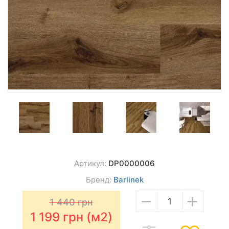
Артикул:
DP0000006
Бренд:
Barlinek
−
+
1 440
грн
1 199
грн (м2)