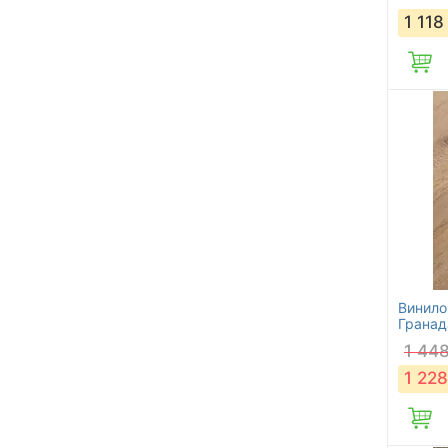
1 118
Винилов
Гранад
1 44
1 228