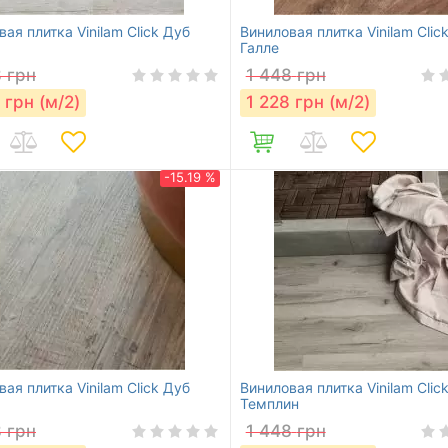
ая плитка Vinilam Click Дуб
Виниловая плитка Vinilam Clic
Галле
8
грн
1 448
грн
грн (м/2)
1 228
грн (м/2)
-15.19 %
ая плитка Vinilam Click Дуб
Виниловая плитка Vinilam Clic
Темплин
8
грн
1 448
грн