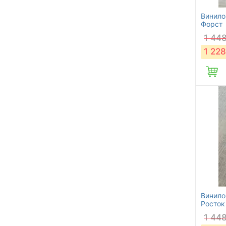
Винилов
Форст
1 44
1 228
Винилов
Росток
1 44