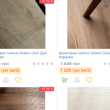
-15.19 %
ая плитка Vinilam Click Дуб
Виниловая плитка Vinilam Clic
ия
Кордова
8
грн
1 448
грн
грн (м/2)
1 228
грн (м/2)
-15.19 %