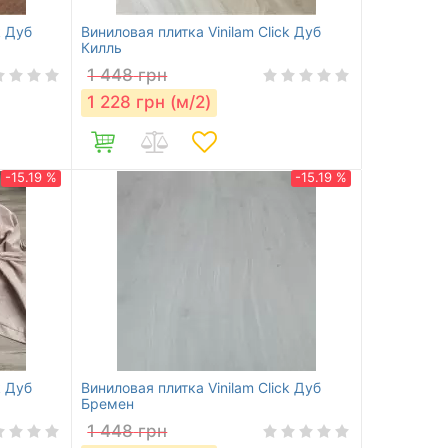
k Дуб
Виниловая плитка Vinilam Click Дуб
Килль
1 448
грн
1 228
грн (м/2)
-15.19 %
-15.19 %
k Дуб
Виниловая плитка Vinilam Click Дуб
Бремен
1 448
грн