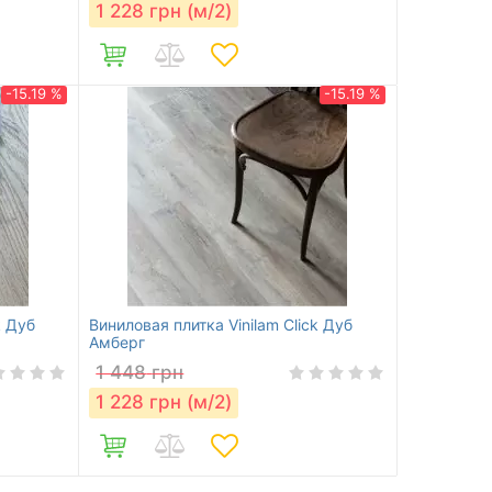
1 228
грн (м/2)
-15.19 %
-15.19 %
k Дуб
Виниловая плитка Vinilam Click Дуб
Амберг
1 448
грн
1 228
грн (м/2)