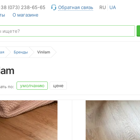
+38 (073) 238-65-65
Обратная связь
RU
UA
ты
О магазине
ая
Бренды
Vinilam
ilam
умолчанию
цене
ать по: