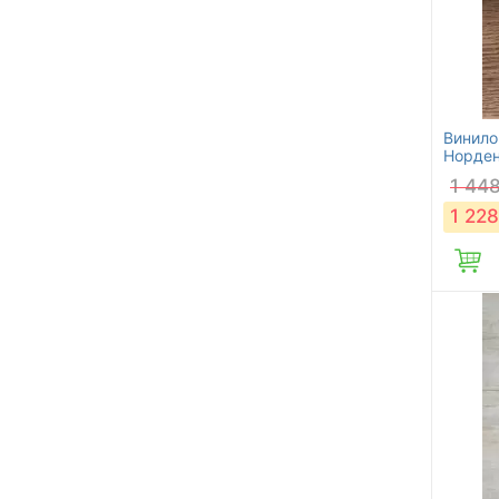
Винилов
Норде
1 44
1 228