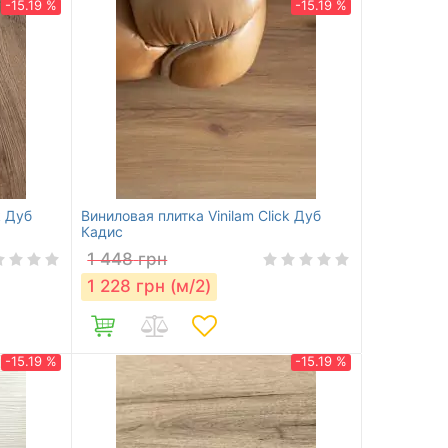
-15.19 %
-15.19 %
k Дуб
Виниловая плитка Vinilam Click Дуб
Кадис
1 448
грн
1 228
грн (м/2)
-15.19 %
-15.19 %