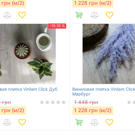
грн (м/2)
1 228
грн (м/2)
-15.19 %
ая плитка Vinilam Click Дуб
Виниловая плитка Vinilam Clic
Марбург
8
грн
1 448
грн
грн (м/2)
1 228
грн (м/2)