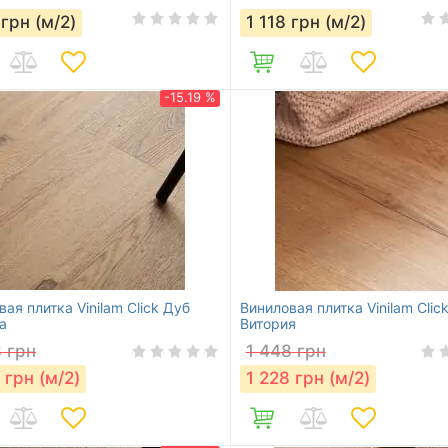
грн (м/2)
1 118
грн (м/2)
-15.19 %
ая плитка Vinilam Click Дуб
Виниловая плитка Vinilam Clic
а
Витория
8
грн
1 448
грн
грн (м/2)
1 228
грн (м/2)