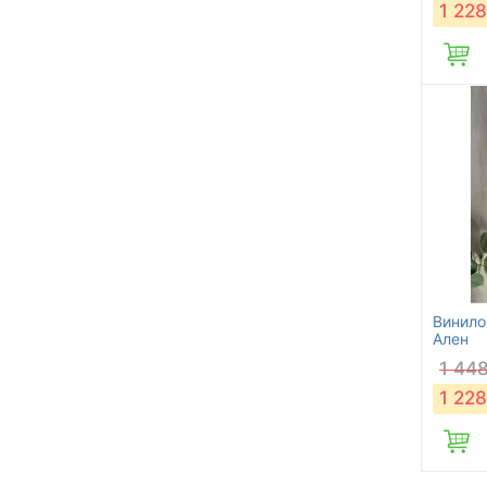
1 228
Винилов
Ален
1 44
1 228