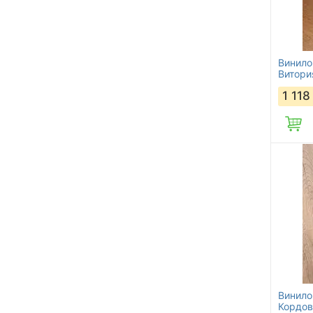
Винило
Витори
1 118
Винило
Кордов