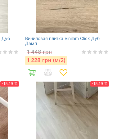
k Дуб
Виниловая плитка Vinilam Click Дуб
Дамп
1 448
грн
1 228
грн (м/2)
-15.19 %
-15.19 %