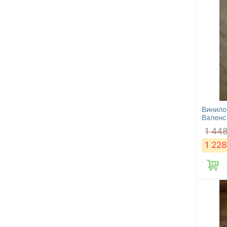
Винилов
Валенс
1 44
1 228