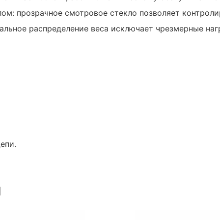
ом: прозрачное смотровое стекло позволяет контрол
альное распределение веса исключает чрезмерные нагр
епи.
ы