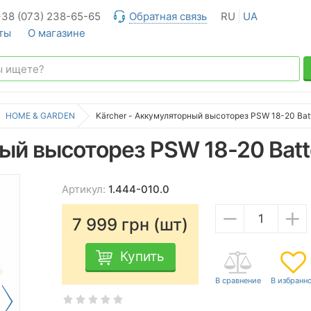
+38 (073) 238-65-65
Обратная связь
RU
UA
ты
О магазине
HOME & GARDEN
Kärcher - Аккумуляторный высоторез PSW 18-20 Bat
ный высоторез PSW 18-20 Batt
Артикул:
1.444-010.0
−
+
7 999
грн (шт)
Купить