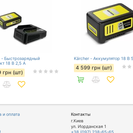
r - Быстрозарядный
Kärcher - Аккумулятор 18 В 5
т 18 В 2,5 А
4 599
грн (шт)
9
грн (шт)
 и оплата
Контакты
я
г.Киев
ул. Иорданская 1
ы
+38 (097) 238-65-65