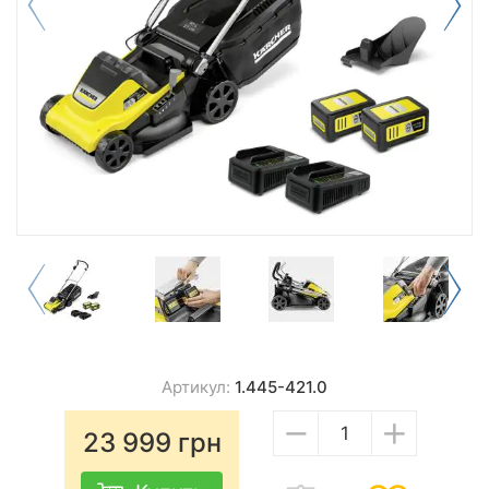
Артикул:
1.445-421.0
−
+
23 999
грн